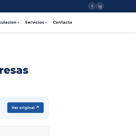
f
ig
culacion
Servicios
Contacto
resas
Ver original ↗