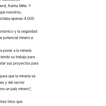
al, Karina Milei. Y
 que nosotros,
portaba apenas 4.000
onómico y la seguridad
te potencial minero e
 poner a la minería
iendo su trabajo para
etar sus proyectos para
 para que la minería se
res y del sector
omo un país minero”,
tres hitos que