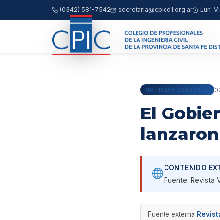
(0342) 581-7542
secretaria@cpicd1.org.ar
Lun–Vi
02
NOTICIAS EXTERNAS
El Gobie
lanzaron
CONTENIDO EX
Fuente:
Revista V
Fuente externa
Revist