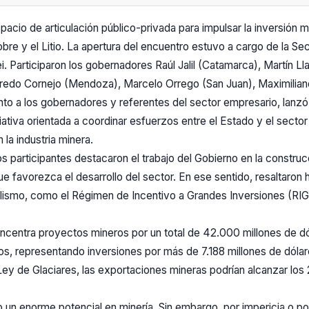
pacio de articulación público-privada para impulsar la inversión mi
e y el Litio. La apertura del encuentro estuvo a cargo de la Sec
ei. Participaron los gobernadores Raúl Jalil (Catamarca), Martín L
lfredo Cornejo (Mendoza), Marcelo Orrego (San Juan), Maximiliano
unto a los gobernadores y referentes del sector empresario, lanz
ciativa orientada a coordinar esfuerzos entre el Estado y el sect
n la industria minera.
os participantes destacaron el trabajo del Gobierno en la constru
 que favorezca el desarrollo del sector. En ese sentido, resaltaron
alismo, como el Régimen de Incentivo a Grandes Inversiones (RIGI
ncentra proyectos mineros por un total de 42.000 millones de dó
os, representando inversiones por más de 7.188 millones de dólar
Ley de Glaciares, las exportaciones mineras podrían alcanzar los
 un enorme potencial en minería. Sin embargo, por impericia o p