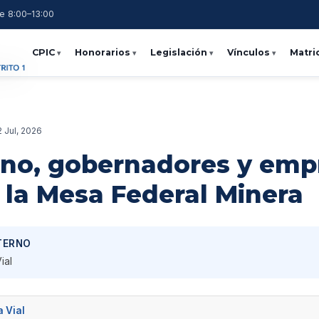
e 8:00–13:00
CPIC
Honorarios
Legislación
Vínculos
Matri
 Jul, 2026
rno, gobernadores y emp
 la Mesa Federal Minera
TERNO
ial
a Vial