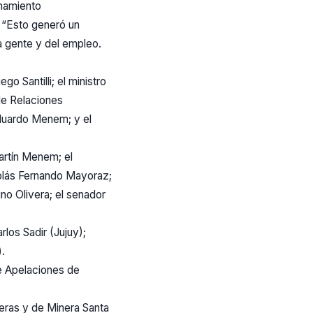
enamiento
. “Esto generó un
a gente y del empleo.
ego Santilli; el ministro
 de Relaciones
Eduardo Menem; y el
artín Menem; el
colás Fernando Mayoraz;
uno Olivera; el senador
rlos Sadir (Jujuy);
.
de Apelaciones de
eras y de Minera Santa