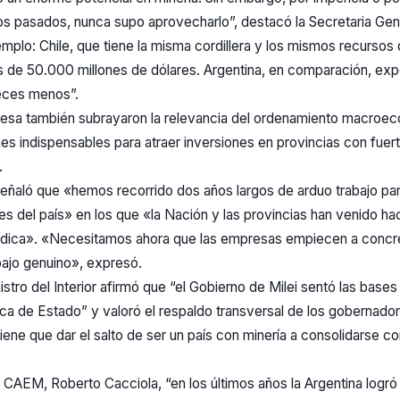
s pasados, nunca supo aprovecharlo”, destacó la Secretaria Gener
plo: Chile, que tiene la misma cordillera y los mismos recursos
 de 50.000 millones de dólares. Argentina, en comparación, ex
veces menos”.
Mesa también subrayaron la relevancia del ordenamiento macroec
es indispensables para atraer inversiones en provincias con fuer
.
eñaló que «hemos recorrido dos años largos de arduo trabajo para
 del país» en los que «la Nación y las provincias han venido hac
rídica». «Necesitamos ahora que las empresas empiecen a concr
bajo genuino», expresó.
stro del Interior afirmó que “el Gobierno de Milei sentó las bases
ica de Estado” y valoró el respaldo transversal de los gobernado
tiene que dar el salto de ser un país con minería a consolidarse c
a CAEM, Roberto Cacciola, “en los últimos años la Argentina logró 