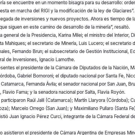
nería se encuentre en un momento bisagra para su desarrollo: ord
ta en marcha del RIGI y la modificación de la ley de Glaciares”
 llegada de inversiones y nuevos proyectos. Ahora es tiempo de l
que siguen en este camino de desarrollo de la minería”, resaltó.
a general de la Presidencia, Karina Milei; el ministro del Interior, Di
sta Mahiques; el secretario de Minería, Luis Lucero; el secretario
ales, Fernando Brun; el subsecretario de Gestión Institucional, 
eral de Inversiones, Ignacio Lamothe.
sentes el presidente de la Cámara de Diputados de la Nación, M
órdoba, Gabriel Bornoroni; el diputado nacional por Santa Fe, Ni
r Catamarca, Fernanda Ávila; el senador nacional por San Juan, Br
 Flavio Fama; y la senadora nacional por Salta, Flavia Royón.
participaron Raúl Jalil (Catamarca); Martín Llaryora (Córdoba); Ca
za); Marcelo Orrego (San Juan); y Maximiliano Pullaro (Santa Fe)
asistió Juan Ignacio Pérez Curci, integrante de la Cámara Federal 
io asistieron el presidente de Cámara Argentina de Empresas Min