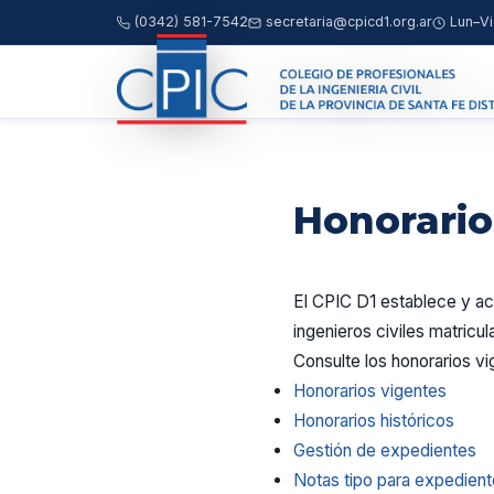
(0342) 581-7542
secretaria@cpicd1.org.ar
Lun–Vi
Honorario
El CPIC D1 establece y act
ingenieros civiles matricul
Consulte los honorarios vi
Honorarios vigentes
Honorarios históricos
Gestión de expedientes
Notas tipo para expedien