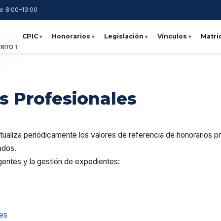
e 8:00–13:00
CPIC
Honorarios
Legislación
Vínculos
Matri
s Profesionales
ualiza periódicamente los valores de referencia de honorarios pr
ados.
gentes y la gestión de expedientes:
tes