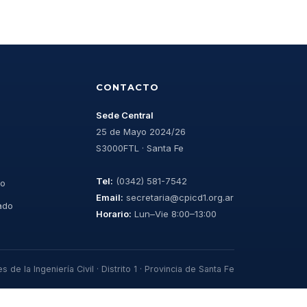
CONTACTO
Sede Central
25 de Mayo 2024/26
S3000FTL · Santa Fe
Tel:
(0342) 581-7542
jo
Email:
secretaria@cpicd1.org.ar
cado
Horario:
Lun–Vie 8:00–13:00
 de la Ingeniería Civil · Distrito 1 · Provincia de Santa Fe