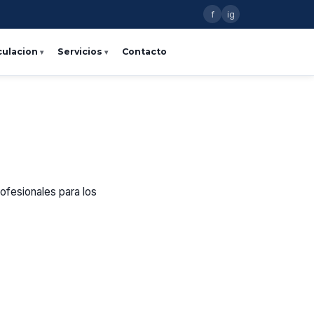
f
ig
culacion
Servicios
Contacto
ofesionales para los