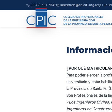
(0342) 581-7542
secretaria@cpicd1.org.ar
Lun–Vi
Informaci
¿POR QUÉ MATRICULA
Para poder ejercer la profe
universitario y estar habil
la Provincia de Santa Fe (L
Son Profesionales de la Ing
«Los Ingenieros Civiles,
Ingenieros en Construcci