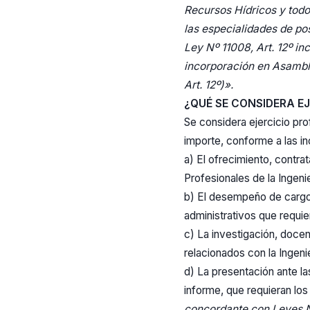
Recursos Hídricos y todos
las especialidades de po
Ley Nº 11008, Art. 12º in
incorporación en Asamble
Art. 12º)».
¿QUÉ SE CONSIDERA E
Se considera ejercicio pro
importe, conforme a las i
a) El ofrecimiento, contra
Profesionales de la Ingenier
b) El desempeño de cargos
administrativos que requier
c) La investigación, docen
relacionados con la Ingenier
d) La presentación ante la
informe, que requieran los
concordante con Leyes N