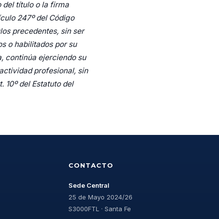
el título o la firma
ículo 247º del Código
los precedentes, sin ser
s o habilitados por su
a, continúa ejerciendo su
actividad profesional, sin
t. 10º del Estatuto del
CONTACTO
Sede Central
25 de Mayo 2024/26
S3000FTL · Santa Fe