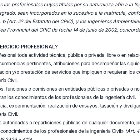
 los profesionales cuyos títulos por su naturaleza afín a la Ing
sgrado, sean incorporados en lo sucesivo a la matrícula, confo
c. b (Art. 2º del Estatuto del CPIC), y los Ingenieros Ambiental
a Provincial del CPIC de fecha 14 de junio de 2002, concord
JERCICIO PROFESIONAL?
fesional toda actividad técnica, pública o privada, libre o en rel
ncumbencias pertinentes, atribuciones para desempeñar las siguie
tación y/o prestación de servicios que impliquen o requieran los 
ía Civil.
, funciones o comisiones en entidades públicas o privadas o no
an los conocimientos de los profesionales de la ingeniería civil.
cia, experimentación, realización de ensayos, tasación y divulgac
ía Civil.
s autoridades o reparticiones públicas de cualquier documento, p
 conocimientos de los profesionales de la Ingeniería Civil»
(Art. 4
º 2429 y 4114.