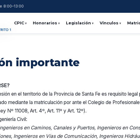
e 8:00–13:00
CPIC
Honorarios
Legislación
Vínculos
Matri
ón importante
RSE?
sión en el territorio de la Provincia de Santa Fe es requisito legal
itado mediante la matriculación por ante el Colegio de Profesionales
ey Nº 11008, Art. 4º, Art. 11º y Art. 12º).
eniería Civil:
 Ingenieros en Caminos, Canales y Puertos, Ingenieros en Con
ones, Ingenieros en Vías de Comunicación, Ingenieros Hidrául