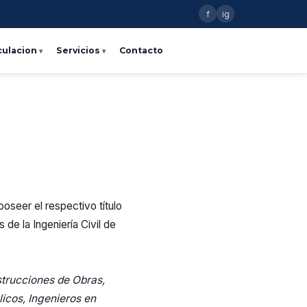
f
ig
culacion
Servicios
Contacto
 poseer el respectivo título
 de la Ingeniería Civil de
strucciones de Obras,
icos, Ingenieros en