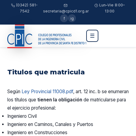
(0342) 581-
Lun–Vie 8:00–
7542
secretaria@cpicd1.org.ar
13:00
f
ig
☰
Titulos que matricula
Según
Ley Provincial 11008.pdf
, art. 12 inc. b se enumeran
los títulos que
tienen la obligación
de matricularse para
el ejercicio profesional:
Ingeniero Civil
Ingeniero en Caminos, Canales y Puertos
Ingeniero en Construcciones