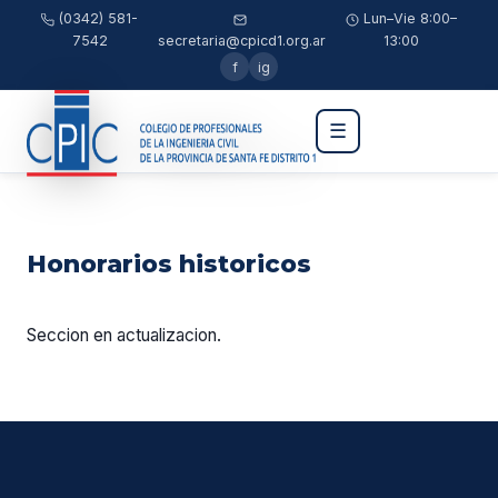
(0342) 581-
Lun–Vie 8:00–
7542
secretaria@cpicd1.org.ar
13:00
f
ig
☰
Honorarios historicos
Seccion en actualizacion.