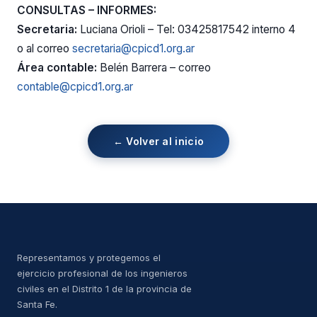
CONSULTAS – INFORMES:
Secretaria:
Luciana Orioli – Tel: 03425817542 interno 4
o al correo
secretaria@cpicd1.org.ar
Área contable:
Belén Barrera – correo
contable@cpicd1.org.ar
← Volver al inicio
Representamos y protegemos el
ejercicio profesional de los ingenieros
civiles en el Distrito 1 de la provincia de
Santa Fe.