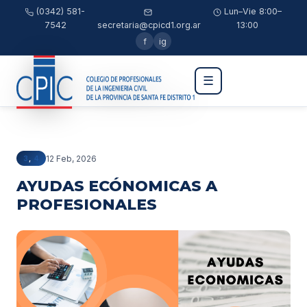
(0342) 581-
Lun–Vie 8:00–
7542
secretaria@cpicd1.org.ar
13:00
f
ig
☰
12 Feb, 2026
3
,
4
AYUDAS ECÓNOMICAS A
PROFESIONALES