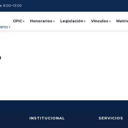
e 8:00–13:00
CPIC
Honorarios
Legislación
Vínculos
Matri
o
INSTITUCIONAL
SERVICIOS