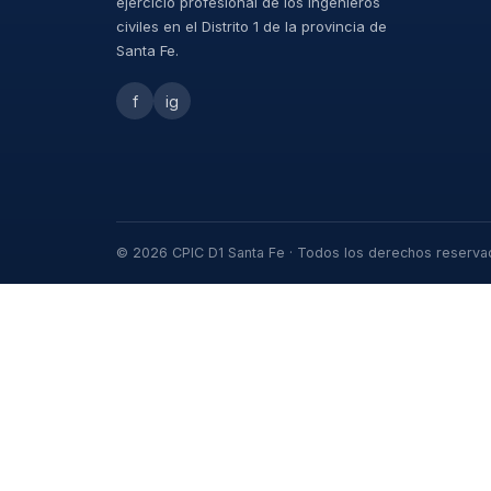
ejercicio profesional de los ingenieros
civiles en el Distrito 1 de la provincia de
Santa Fe.
f
ig
© 2026 CPIC D1 Santa Fe · Todos los derechos reserv