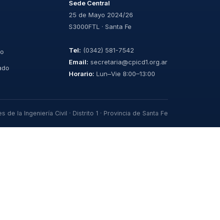
Sede Central
25 de Mayo 2024/26
S3000FTL · Santa Fe
Tel:
(0342) 581-7542
jo
Email:
secretaria@cpicd1.org.ar
cado
Horario:
Lun–Vie 8:00–13:00
 de la Ingeniería Civil · Distrito 1 · Provincia de Santa Fe