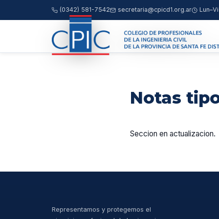
(0342) 581-7542
secretaria@cpicd1.org.ar
Lun–Vi
Notas tip
Seccion en actualizacion.
Representamos y protegemos el