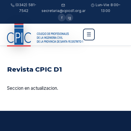
(0342) 581-
Lun–Vie 8:00–
7542
secretaria@cpicd1.org.ar
13:00
f
ig
☰
Revista CPIC D1
Seccion en actualizacion.