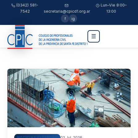
(0342) 581-
Lun–Vie 8:00–
7542
secretaria@cpicd1.org.ar
13:00
f
ig
☰
02 Jul, 2026
NOTICIAS EXTERNAS